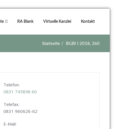
te
RA Blank
Virtuelle Kanzlei
Kontakt
Startseite
BGBl I 2018, 360
Telefon:
0831
745898 60
Telefax:
0831 960626-
62
E-Mail: