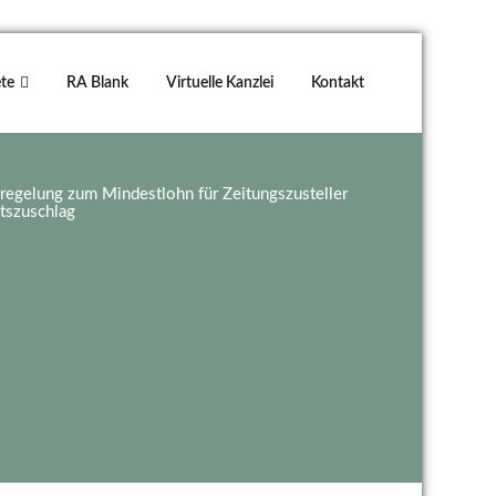
te
RA Blank
Virtuelle Kanzlei
Kontakt
regelung zum Mindestlohn für Zeitungszusteller
tszuschlag