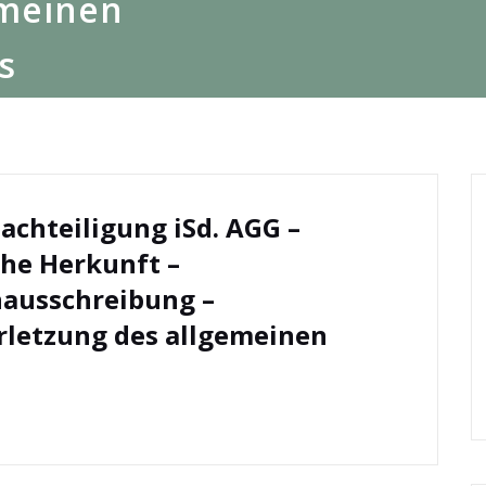
emeinen
s
achteiligung iSd. AGG –
che Herkunft –
nausschreibung –
rletzung des allgemeinen