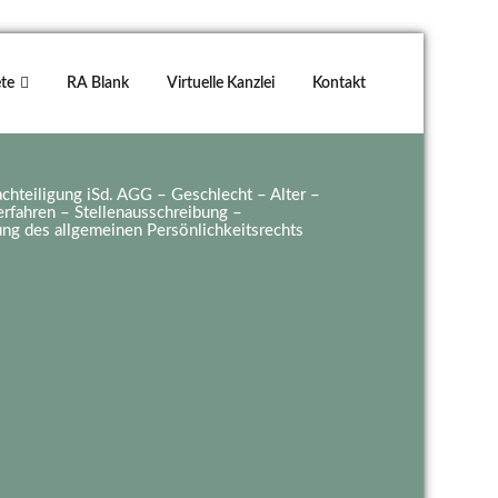
te
RA Blank
Virtuelle Kanzlei
Kontakt
chteiligung iSd. AGG – Geschlecht – Alter –
rfahren – Stellenausschreibung –
ung des allgemeinen Persönlichkeitsrechts