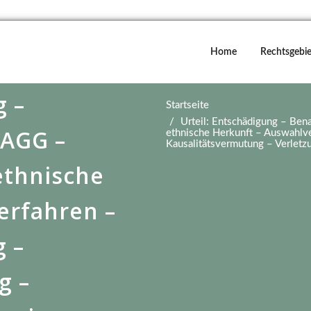
Home
Rechtsgebie
g –
Startseite
Urteil: Entschädigung – Bena
 AGG –
ethnische Herkunft – Auswahlve
Kausalitätsvermutung – Verletz
 ethnische
erfahren –
g –
g –