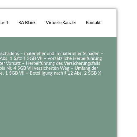
te
RA Blank
Virtuelle Kanzlei
Kontakt
nschadens – materieller und immaterieller Schaden –
Abs. 1 Satz 1 SGB VII – vorsätzliche Herbeiführung
ter Vorsatz – Herbeiführung des Versicherungsfalls
 bis Nr. 4 SGB VII versicherten Weg – Umfang der
. 1 SGB VII – Beteiligung nach § 12 Abs. 2 SGB X