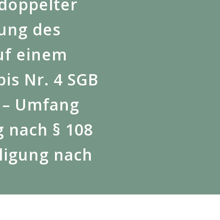
 doppelter
rung des
uf einem
bis Nr. 4 SGB
g – Umfang
 nach § 108
iligung nach