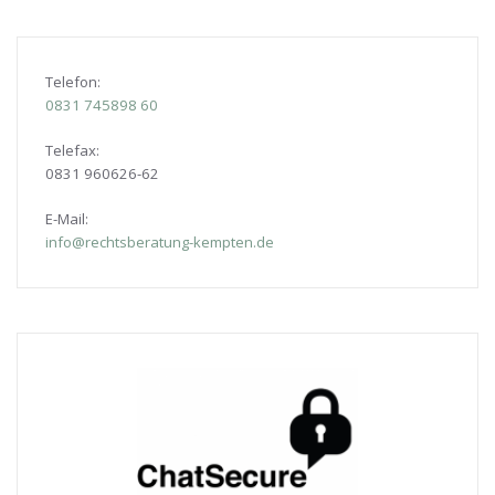
Telefon:
0831
745898 60
Telefax:
0831 960626-
62
E-Mail:
info@rechtsberatung-kempten.de