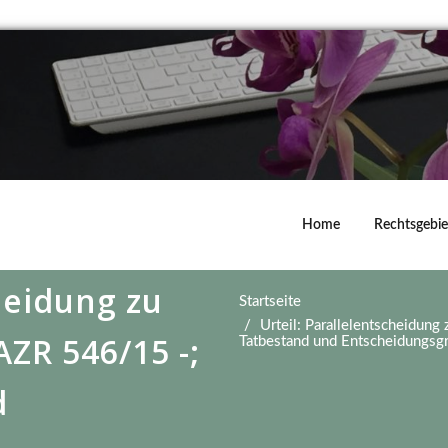
Home
Rechtsgebie
heidung zu
Startseite
Urteil: Parallelentscheidun
AZR 546/15 -;
Tatbestand und Entscheidungsg
d