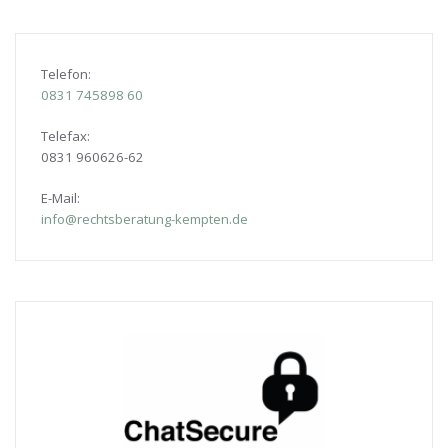
Telefon:
0831
745898 60
Telefax:
0831 960626-
62
E-Mail:
info@rechtsberatung-kempten.de