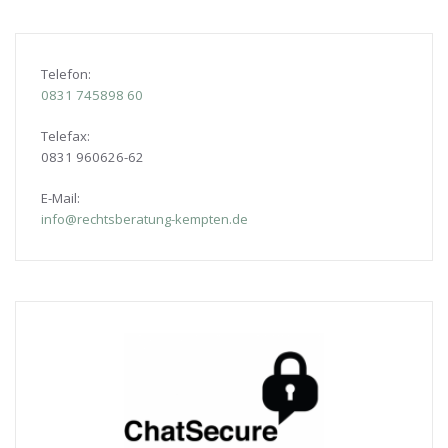
Telefon:
0831
745898 60
Telefax:
0831 960626-
62
E-Mail:
info@rechtsberatung-kempten.de