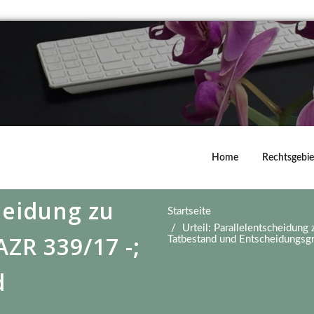
Home
Rechtsgebie
heidung zu
Startseite
Urteil: Parallelentscheidun
AZR 339/17 -;
Tatbestand und Entscheidungsg
d