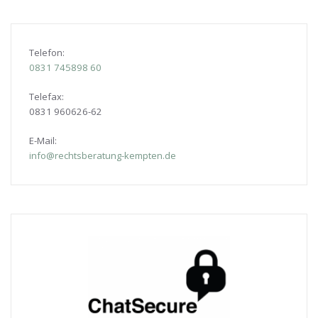
Telefon:
0831
745898 60
Telefax:
0831 960626-
62
E-Mail:
info@rechtsberatung-kempten.de