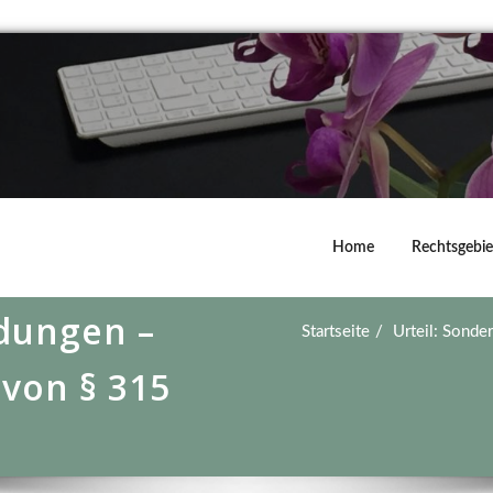
Home
Rechtsgebie
dungen –
Startseite
Urteil: Sond
von § 315